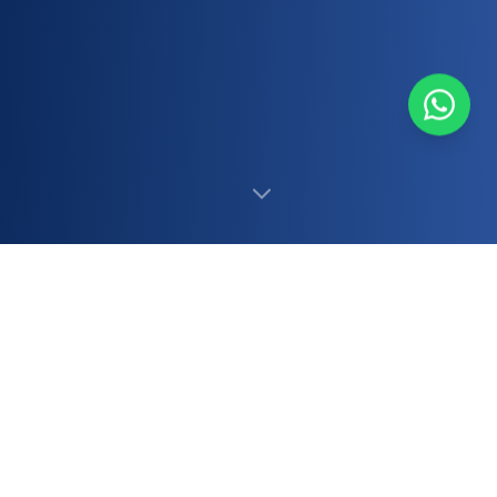
500+
12+
专业员工
年经验
20,000+
99%+
每日来电
准确率