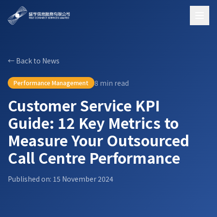
←
Back to News
8
min read
Performance Management
Customer Service KPI
Guide: 12 Key Metrics to
Measure Your Outsourced
Call Centre Performance
Published on
:
15 November 2024