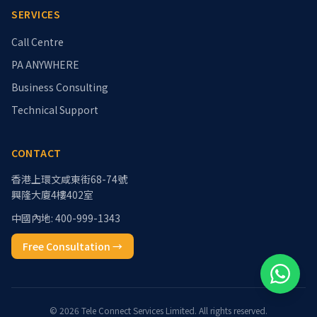
SERVICES
Call Centre
PA ANYWHERE
Business Consulting
Technical Support
CONTACT
香港上環文咸東街68-74號
興隆大廈4樓402室
中國內地: 400-999-1343
Free Consultation
→
© 2026 Tele Connect Services Limited. All rights reserved.