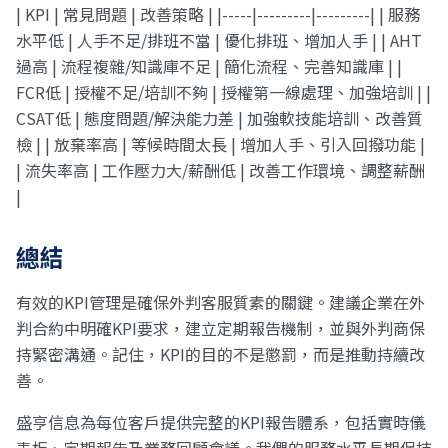
| KPI | 常見問題 | 改善策略 | |-----|---------|---------| | 服務
水平低 | 人手不足/排班不當 | 優化排班、增加人手 | | AHT
過高 | 流程複雜/知識庫不足 | 簡化流程、完善知識庫 | |
FCR低 | 授權不足/培訓不夠 | 授權第一線處理、加強培訓 | |
CSAT低 | 態度問題/解決能力差 | 加強軟技能培訓、改善質
檢 | | 放棄率高 | 等候時間太長 | 增加人手、引入回撥功能 |
| 流失率高 | 工作壓力大/薪酬低 | 改善工作環境、調整薪酬
|
總結
有效的KPI管理是確保外判客服質素的關鍵。建議企業在外
判合約中明確KPI要求，建立定期報告機制，並與外判商保
持緊密溝通。記住，KPI的目的不是懲罰，而是推動持續改
善。
盛亨信息為每位客戶提供完整的KPI報告體系，包括實時儀
表板、定期報告及業務回顧會議。我們的服務水平長期保持