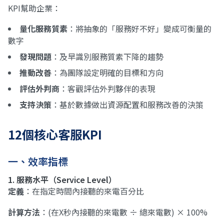
KPI幫助企業：
量化服務質素
：將抽象的「服務好不好」變成可衡量的
數字
發現問題
：及早識別服務質素下降的趨勢
推動改善
：為團隊設定明確的目標和方向
評估外判商
：客觀評估外判夥伴的表現
支持決策
：基於數據做出資源配置和服務改善的決策
12個核心客服KPI
一、效率指標
1. 服務水平（Service Level）
定義
：在指定時間內接聽的來電百分比
計算方法
：(在X秒內接聽的來電數 ÷ 總來電數) × 100%