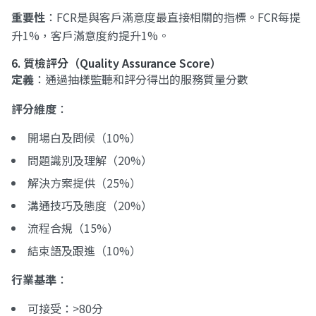
重要性
：FCR是與客戶滿意度最直接相關的指標。FCR每提
升1%，客戶滿意度約提升1%。
6. 質檢評分（Quality Assurance Score）
定義
：通過抽樣監聽和評分得出的服務質量分數
評分維度
：
開場白及問候（10%）
問題識別及理解（20%）
解決方案提供（25%）
溝通技巧及態度（20%）
流程合規（15%）
結束語及跟進（10%）
行業基準
：
可接受：>80分